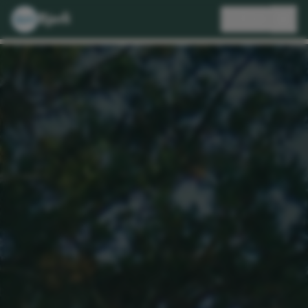
Bjorli
🇸🇪
SV