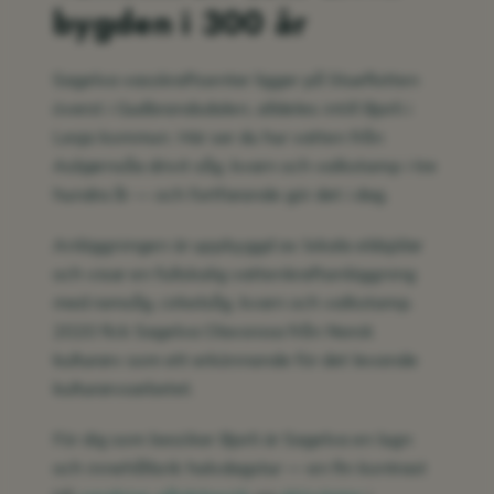
bygden i 300 år
Sagelva vasskraftsenter ligger på Stueflotten
överst i Gudbrandsdalen, alldeles intill Bjorli i
Lesja kommun. Här ser du hur vatten från
Asbjørnsåa drivit såg, kvarn och valkstamp i tre
hundra år — och fortfarande gör det i dag.
Anläggningen är uppbyggd av lokala eldsjälar
och visar en fullskalig vattenkraftanläggning
med ramsåg, cirkelsåg, kvarn och valkstamp.
2020 fick Sagelva Olavsrosa från Norsk
kulturarv som ett erkännande för det levande
kulturarvsarbetet.
För dig som besöker Bjorli är Sagelva en lugn
och innehållsrik halvdagstur — en fin kontrast