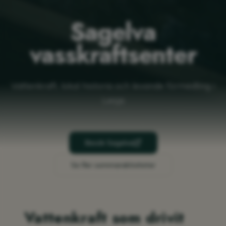
Sagelva
vasskraftsenter
Vattenkraft, lokal historia och levande förmedling i
Lesja
Besök Sagelva
Se fler sommaraktiviteter
Vattenkraft som drivit