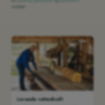
till
vandring
,
gårdsbesök
og
aktiviteter
i
området.
Levande vattenkraft