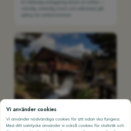
En fullskalig anläggning driven av vatten —
ramsåg, cirkelsåg, kvarn och valkstamp går
igång när vattnet kommer.
Vi använder cookies
Lokal historia
Vi använder nödvändiga cookies för att sidan ska fungera.
300 år av vattenkraft på Stueflotten överst i
Med ditt samtycke använder vi också cookies för statistik och
Gudbrandsdalen — uppbyggd av lokala