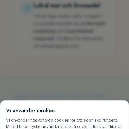
Lokal mat och livsmedel
Vill du laga maten själv i stugan?
Livsmedel handlar du på
Bunnpris
Lesjaskog
och
Coop Marked
Lesjaverk
. YX Bjorli har dessutom
ett utbud dygnet runt.
UNDER SKIDSÄSONGEN, NÄR LIFTARNA
GÅR
Heiskroa och T-Kroken
Vi använder cookies
på skidanläggningen
Vi använder nödvändiga cookies för att sidan ska fungera.
Med ditt samtycke använder vi också cookies för statistik och