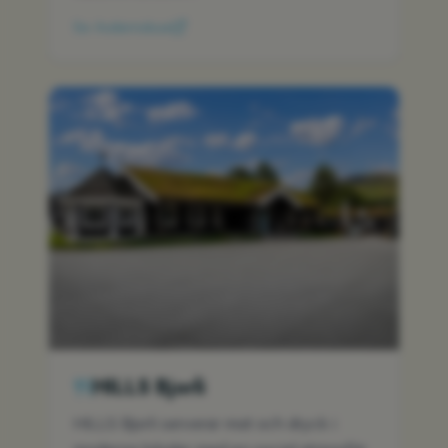
Se Avdemsbue
HILLS Bjorli
HILLS Bjorli serverar mat och dryck i