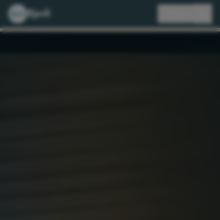
Bjorli
🇸🇪
SV