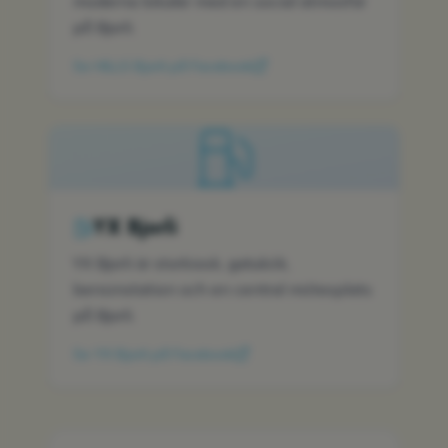
moderna lokaler med en social atmosfär
på Bjorli.
Se HILLS Bjorli på Facebook
YX Bjorli
YX Bjorli är storkiosk, gatukök,
bensinstation och en central mötesplats
på Bjorli.
Se YX Bjorli på Facebook