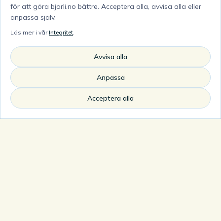
för att göra bjorli.no bättre. Acceptera alla, avvisa alla eller
På skidanläggningen finns både Heiskroa och
anpassa själv.
T-Kroken. Tillsammans täcker de hela
Läs mer i vår
Integritet
.
skiddagen — en snabb paus, varm dryck, lunch,
en stund i loungen eller afterski efter sista åket.
Avvisa alla
Båda ställen drivs ihop, med fokus på service,
Anpassa
ombonad stämning och mat lagad med omsorg.
Där det är möjligt används lokala råvaror.
Acceptera alla
T-Kroken är platsen för att sätta sig ner för mat,
dryck och en mer komplett upplevelse. I
serveringsdelen gäller matplikt.
Heiskroa fungerar också som värmestuga och
passar för en enkel paus, värma sig, vänta in
sällskapet eller ta en kort stund under
skiddagen.