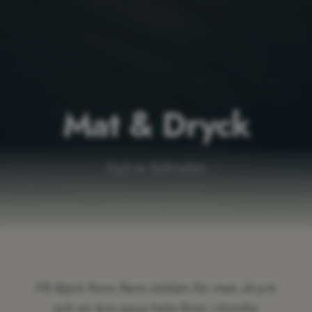
Mat & Dryck
Njut av fjällmaten
På Bjorli finns flera ställen för mat, dryck
och en bra paus hela året. Utanför