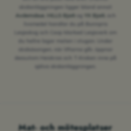
skidanläggningen ligger bland annat
Avdemsbue
,
HILLS Bjorli
og
YX Bjorli
, och
livsmedel handlar du på Bunnpris
Lesjaskog och Coop Marked Lesjaverk om
du hellre lagar maten i stugan. Under
skidsäsongen, när liftarna går, öppnar
dessutom Heiskroa och T-Kroken inne på
själva skidanläggningen.
Mat- och mötesplatser