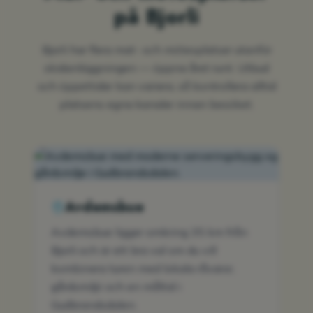
på Bjorli
Bjorli har flera mat- och mötesplatser utanför
skidanläggningen — öppna året runt. Utbud
och öppettider kan variera, så kontrollera alltid
platsens egna kanaler innan besöket.
Avdemsbue
Avdemsbue ligger omkring 35 km från
Bjorli och är ett bra val om du vill
kombinera turen med lokala råvaror,
gårdsmiljö och en måltid i
Gudbrandsdalen.