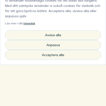
Vi använder nödvändiga cookies för att sidan ska fungera.
utställare och bra erbjudanden.
Med ditt samtycke använder vi också cookies för statistik och
för att göra bjorli.no bättre. Acceptera alla, avvisa alla eller
Les mer
anpassa själv.
Läs mer i vår
Integritet
.
Avvisa alla
AKTUELLT
JUNI – MITTEN AV AUGUSTI 2026
Anpassa
Acceptera alla