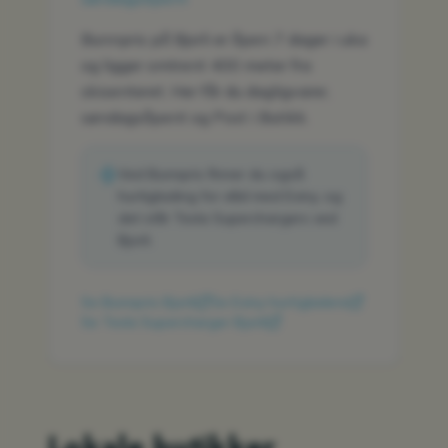
Bunnpris på Bjorli er åpen 7 dager i uka
og ligger omtrent 400 meter fra
skisenteret. Her får du dagligvarer,
søndagsåpent og Post i Butikk.
Ved Bunnpris finner du også
hurtiglading for elbil med Eviny, og
det står Tesla Superchargers ved
Bjorli.
Se Bunnpris Bjorli
Se Eviny hurtigladere
Se Tesla Supercharger Bjorli
Lokale butikker