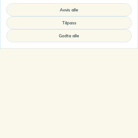
blant annet klær, interiør og gaver.
Lunt er en av butikkene som gir
Avvis alle
handelstilbudet på Bjorli litt ekstra.
Tilpass
Se Lunt Bjorli på Facebook
Godta alle
Byggevarer og
oppussing