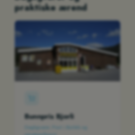
praktiske ærend
Bunnpris Bjorli
Dagligvarer, Post i Butikk og
søndagsåpent