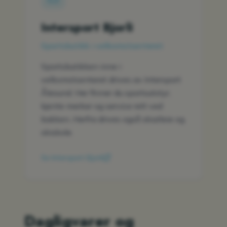
Intersport Bjorli
Sportsbutikk i velkomstsenteret
Sportsbutikken inne i
velkomstsenteret drives av Intersport
Ålesund. Her finner du sportsutstyr,
kjente merker og service rett ved
bakken. Herfra drives også skiutleie og
skiskole.
Se Intersport Bjorli
Dagligvarer og