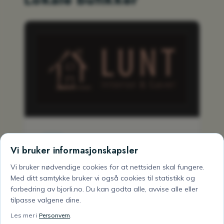
Vi bruker informasjonskapsler
Vi bruker nødvendige cookies for at nettsiden skal fungere.
Lunt Bjorli
Med ditt samtykke bruker vi også cookies til statistikk og
forbedring av bjorli.no. Du kan godta alle, avvise alle eller
Interiør og gaver
tilpasse valgene dine.
Bjorli har også lokale butikker med
Les mer i
Personvern
.