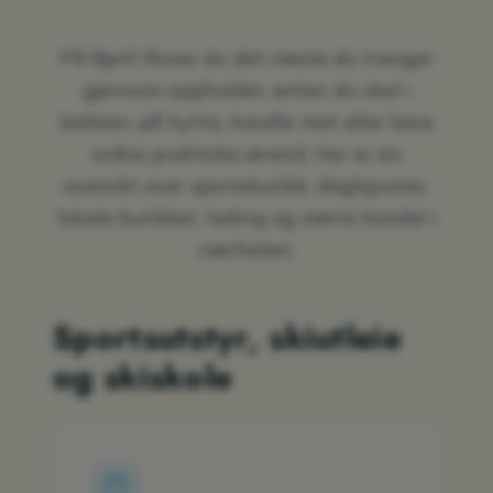
På Bjorli finner du det meste du trenger
gjennom oppholdet, enten du skal i
bakken, på hytta, handle mat eller bare
ordne praktiske ærend. Her er en
oversikt over sportsbutikk, dagligvarer,
lokale butikker, lading og større handel i
nærheten.
Sportsutstyr, skiutleie
og skiskole