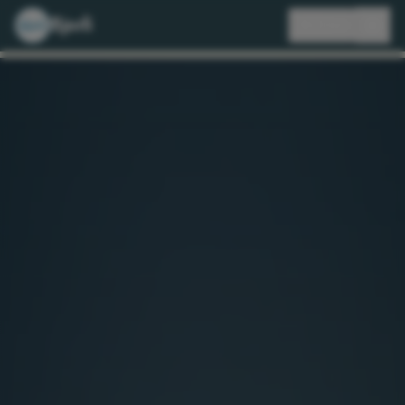
Bjorli
🇳🇴
NO