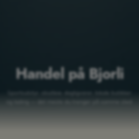
Handel på Bjorli
Sportsutstyr, skiutleie, dagligvarer, lokale butikker
og lading — det meste du trenger på samme sted.