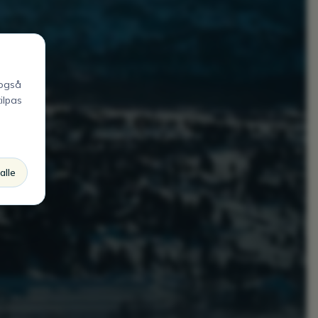
 også
tilpas
alle