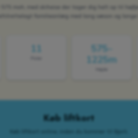
r 575 moh, med skiheise der tager dig helt op til høj
eltilrettelagt familieanlæg med lang sæson og lange 
11
575–
1225m
Pister
Højde
Køb liftkort
Køb liftkort online, inden du kommer til Bjorli.