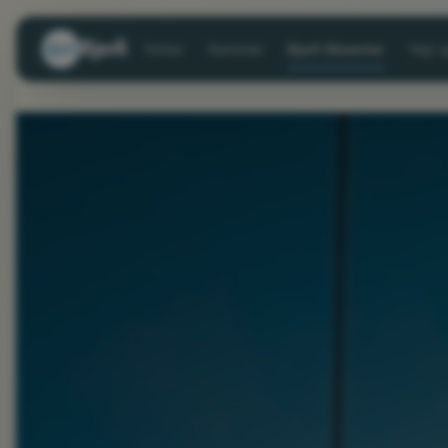
Bjorli
Vinter
Sommer
Bjorli Skisenter
Vejr 