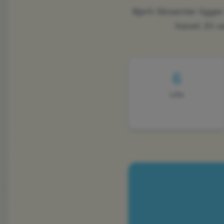
Bjorli Skisenter ligge
havet. Et v
6
Lifte