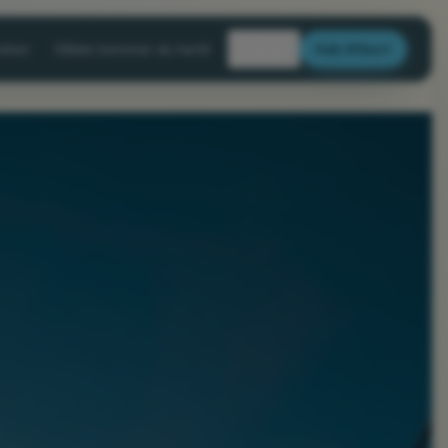
🇩🇰
ation
Sådan kommer du hertil
Køb liftkort
DA