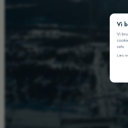
Vi 
Vi br
cookie
selv.
Læs me