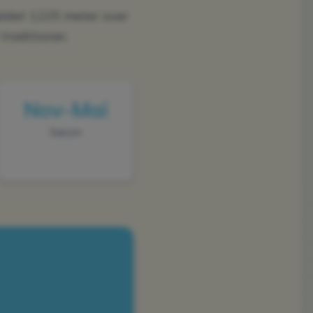
fjeldet 1225 meter over
traditioner.
Nov–Mai
Sæson