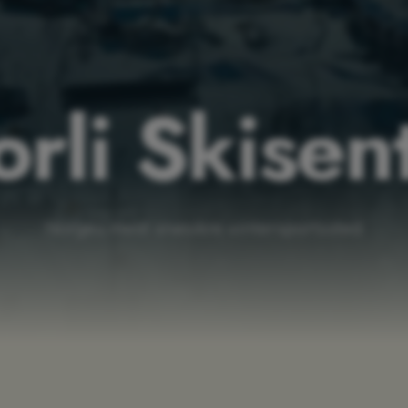
orli Skisen
Norges mest snøsikre vintersportssted