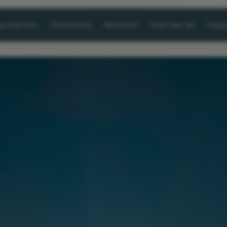
og webcams
Overnatning
Aktiviteter
Hvad sker der
Inspir