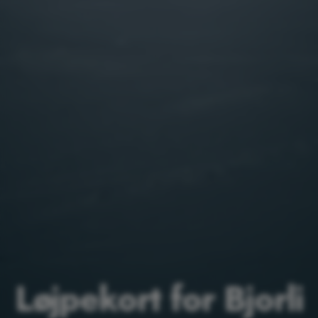
Løjpekort for Bjorli