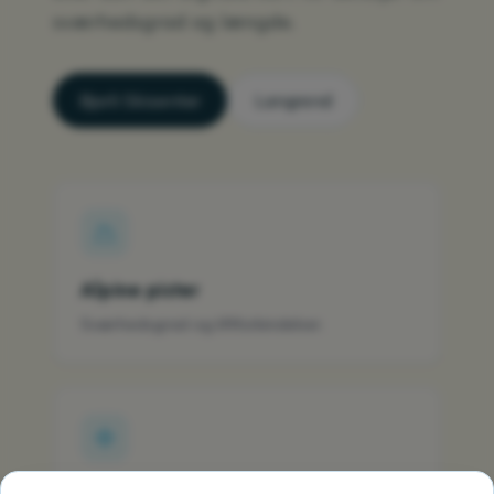
sværhedsgrad og længde.
Bjorli Skisenter
Langrend
Alpine pister
Sværhedsgrad og liftforbindelser.