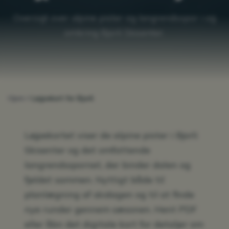
Oversigt over alpine pister og langrendsspor i og
omkring Bjorli Skisenter.
Hjem
Løjpekort for Bjorli
Løjpekortet viser de alpine pister i Bjorli
Skisenter og det omfattende
langrendsspornet, der binder dalen og
fjeldet sammen. Nyttigt både til
planlægning af skidagen og til at finde
nye runder gennem sæsonen. Hent PDF
eller åbn det digitale kort for detaljer om