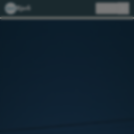
Bjorli
🇩🇰
DA