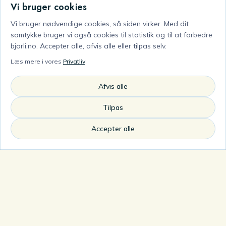
Langrendsspor
Vi bruger cookies
Klassisk og skøjte på fjeldet.
Vi bruger nødvendige cookies, så siden virker. Med dit
samtykke bruger vi også cookies til statistik og til at forbedre
bjorli.no. Accepter alle, afvis alle eller tilpas selv.
Læs mere i vores
Privatliv
.
Afvis alle
Længder
Tilpas
Korte runder og lange dagsture.
Accepter alle
Forbundet
Bjorli, Bøstølen og fjeldet ovenover.