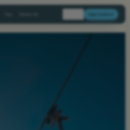
🇳🇴
Tips
Reisen hit
Kjøp heiskort
NO