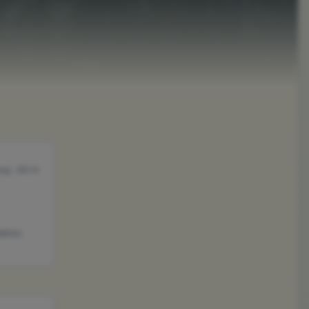
ug., 09:14
ateres