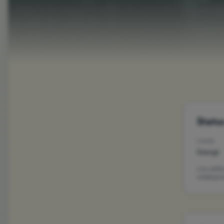
Statu
I DAG
Stengt
Live drif
redaksjone