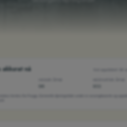
s akkurat nå
Sist oppdatert:
08. a
HEISER ÅPNE
NEDFARTER ÅPNE
0/6
0/11
tsstatus hentes fra Fnugg. Generelle åpningstider under er sesongbaserte og oppd
lt.