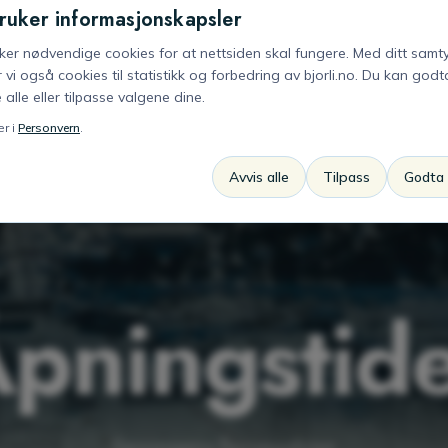
ruker informasjonskapsler
uker nødvendige cookies for at nettsiden skal fungere. Med ditt samt
 vi også cookies til statistikk og forbedring av bjorli.no. Du kan godta
 alle eller tilpasse valgene dine.
r i
Personvern
.
Avvis alle
Tilpass
Godta 
pningstid
Sesongens åpningstider