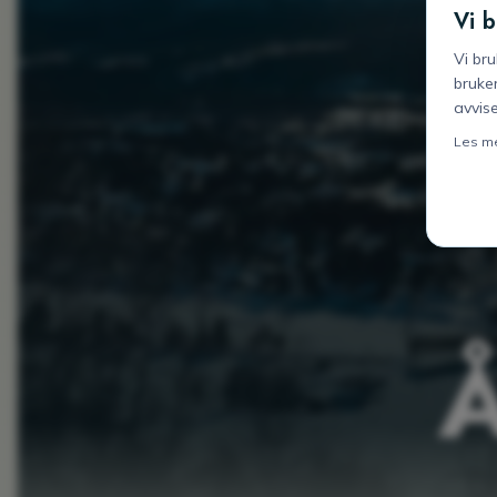
Vi b
Vi br
bruker
avvise
Les me
Å