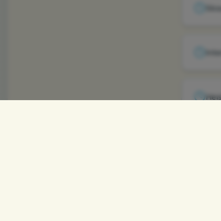
Skis
Inte
Heis
VI