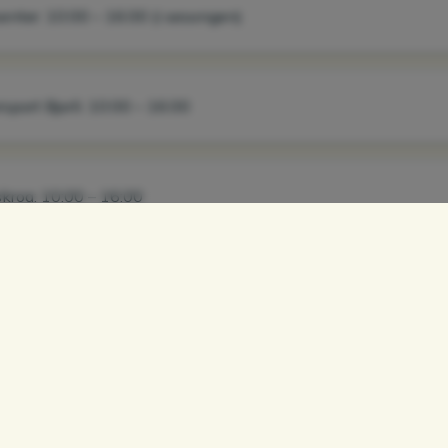
enter: 10:00 – 16:00 (i sesongen)
rsport Bjorli: 10:00 – 16:00
kroa: 10:00 – 16:00
Åpningstidene kan variere. Sjekk bjorli.no for daglig oppdatering.
NTER
SOMMER
P