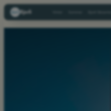
Bjorli
Vinter
Sommer
Bjorli Skisente