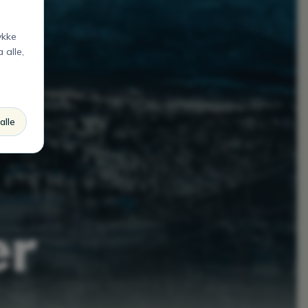
ykke
 alle,
alle
er