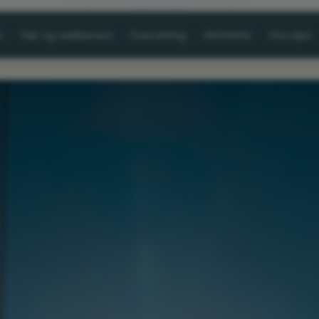
r
Vær og webkamera
Overnatting
Aktiviteter
Hva skjer