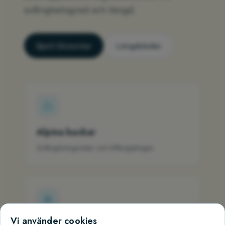
svårighetsgrad och längd.
Bjorli Skisenter
Längdskidor
Alpina backar
Svårighetsgrader och liftkopplingar.
Vi använder cookies