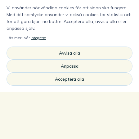
Längdspår
Vi använder nödvändiga cookies för att sidan ska fungera.
Klassisk och skate på fjället.
Med ditt samtycke använder vi också cookies för statistik och
för att göra bjorli.no bättre. Acceptera alla, avvisa alla eller
anpassa själv.
Läs mer i vår
Integritet
.
Avvisa alla
Längder
Anpassa
Korta rundor och långa dagsturer.
Acceptera alla
Sammankopplat
Bjorli, Bøstølen och fjället ovanför.