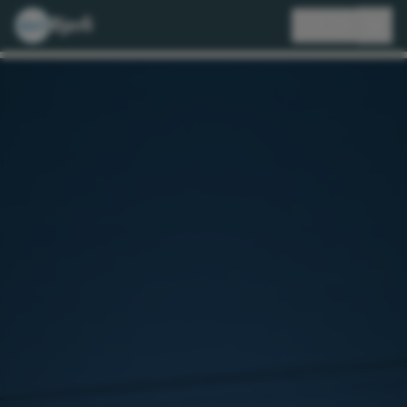
Bjorli
🇸🇪
SV