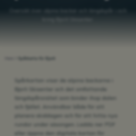
Översikt över alpina backar och längdspår i och
kring Bjorli Skisenter.
Hem
Spårkarta för Bjorli
Spårkartan visar de alpina backarna i
Bjorli Skisenter och det omfattande
längdspårsnätet som binder ihop dalen
och fjället. Användbar både för att
planera skiddagen och för att hitta nya
rundor under säsongen. Ladda ner PDF
eller öppna den digitala kartan för