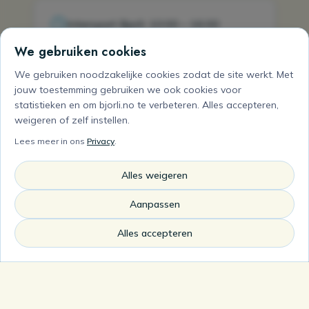
Intersport Bjorli: 10:00 – 16:00
We gebruiken cookies
We gebruiken noodzakelijke cookies zodat de site werkt. Met
Heiskroa: 10:00 – 16:00
jouw toestemming gebruiken we ook cookies voor
statistieken en om bjorli.no te verbeteren. Alles accepteren,
weigeren of zelf instellen.
Openingstijden kunnen variëren. Check bjorli.no voor
Lees meer in ons
Privacy
.
dagelijkse updates.
Alles weigeren
Aanpassen
Alles accepteren
Bjorli