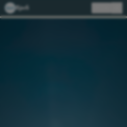
Bjorli
🇳🇱
NL