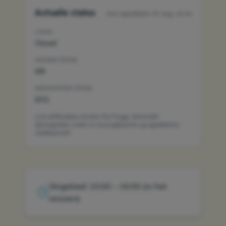
Actuele status
Sist oppdatert:
07 aug. 14:14
I DAG
Closed
HEISER ÅPNE
0/6
NEDFARTER ÅPNE
0/11
Live driftsstatus hentes fra Fnugg. Generelle
åpningstider under er sesongbaserte og oppdateres
redaksjonelt.
Skigebied: 10:00 – 16:00 (in het
seizoen)