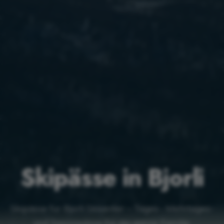
Skipässe in Bjorli
Skipässe für Bjorli Skisenter – Tages-, Mehrtages-
und Saisonpässe für die ganze Familie.