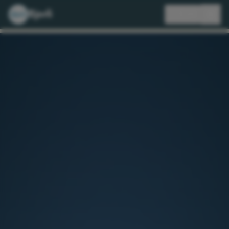
Bjorli
🇩🇪
DE