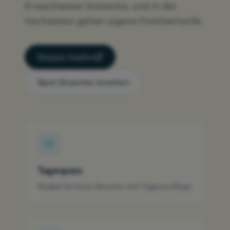
Erwachsenen kostenlos, und in der
Hochsaison gelten eigene Familientarife.
Skipass kaufen
Bjorli Skisenter ansehen
Tagespass
Flexibel für kurze Besuche und Tagesausflüge.