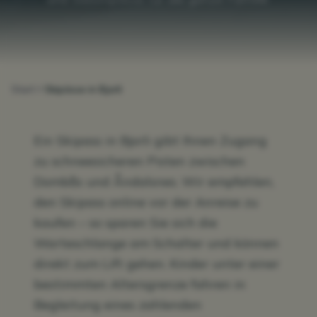
Start
Skipässe in Bjorli
Ein Skipass in Bjorli gibt Ihnen Zugang
zu schneesicheren Pisten zwischen
Dombås und Åndalsnes. Wir empfehlen,
den Skipass online vor der Anreise zu
kaufen – so sparen Sie sich die
Warteschlange am Schalter und können
direkt zum Lift gehen. Kinder unter einer
bestimmten Altersgrenze fahren in
Begleitung eines zahlenden