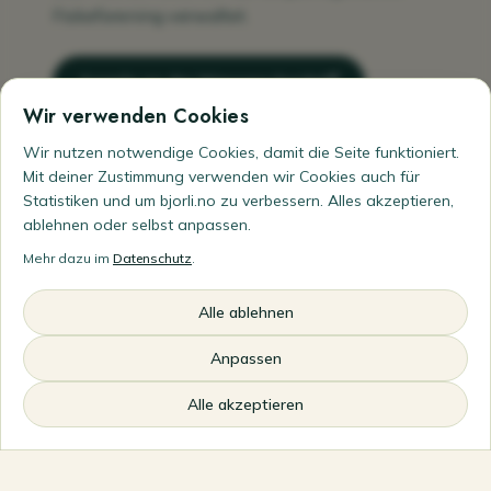
Fiskeforening verwaltet.
Angeln an der Wasserscheide
Wir verwenden Cookies
Wir nutzen notwendige Cookies, damit die Seite funktioniert.
Mit deiner Zustimmung verwenden wir Cookies auch für
Statistiken und um bjorli.no zu verbessern. Alles akzeptieren,
ablehnen oder selbst anpassen.
Mehr dazu im
Datenschutz
.
Alle ablehnen
Anpassen
Alle akzeptieren